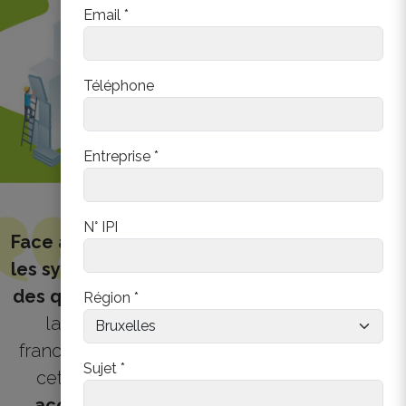
Email *
Téléphone
Entreprise *
N° IPI
Face aux défis de la transition énergétique,
les syndics se retrouvent en première ligne
des questions des copropriétaires.
Federia,
Région *
la Fédération des agents immobiliers
francophones, s'engage à les soutenir dans
Sujet *
cette mission cruciale en leur offrant un
accompagnement complet et adapté.