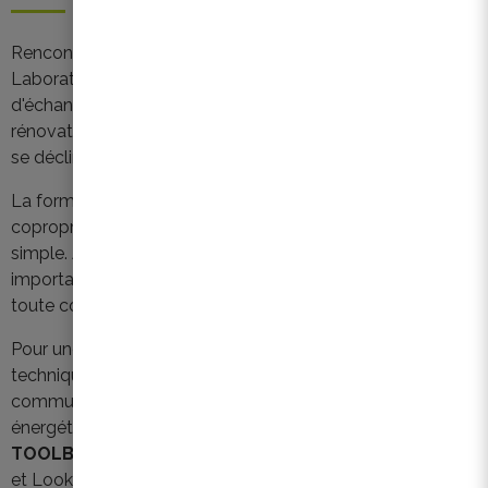
Rencontres uniques et hautement participatives, les
Laboratoires de la Copropriété sont un espace
d'échanges et d'apprentissage visant à intégrer la
rénovation énergétique dans les pratiques du syndic. Elles
se déclinent en
trois formats
.
La formation
RENO CHECK UP
permet une analyse des
copropriétés dans leur globalité et ce au travers d’un outil
simple. A faire avant de lancer une rénovation énergétique
importante, mais également de manière générale, pour
toute copropriété.
Pour une analyse plus en détails des problématiques
techniques, financières, décisionnelles et de
communication liées à un projet précis rénovation
énergétique en copropriété, la formation
RENO
TOOLBOX
a été développée en collaboration avec Bopro
et Look&Fin.