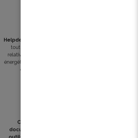
Helpdesk
pour répondre à
FAQ
orientant vers les bons
toutes vos questions
intervenants, informations
relatives à la rénovation
et aides disponibles
énergétique et durable des
copropriétés
Récolte de cas concrets
Catalogue
de
et Reno Stories
pour
documents, liens et
partager les bonnes
outils pratiques
pour