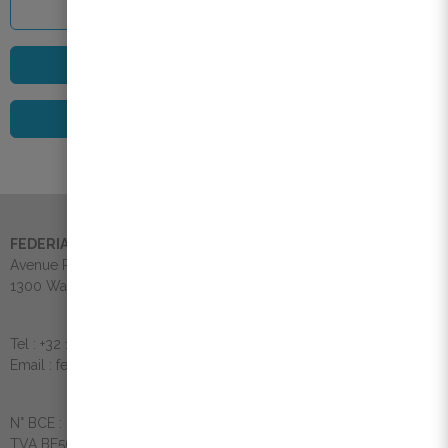
Accès Espace Membre Federia
Devenir membre Federia
S'inscrire à la newsletter
FEDERIA ASBL
Avenue Pasteur, 6
1300 Wavre (Belgique)
Tel : +32 10 39 54 40
Email : federia@federia.immo
N° BCE : 0568.895.496
TVA BE568.895.496