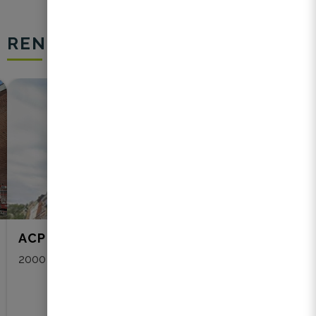
RENO STORIES
ACP 525 | ROUVRIR LA DISCUSSION
2000 - Anvers
NOMBRE DE LOTS
31