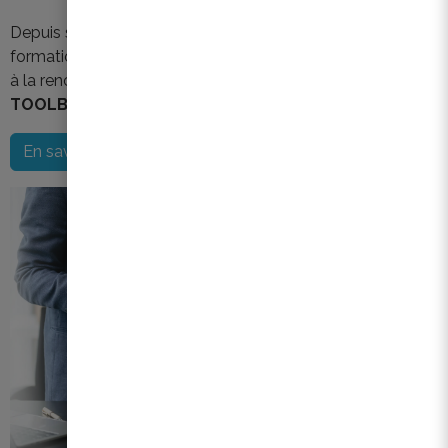
Depuis septembre 2025, il existe également une
formation en entreprise entièrement modulable, pour aller
à la rencontre de vos employés : la formation
RENO
TOOLBOX SUR MESURE ET EN AGENCE
.
En savoir plus