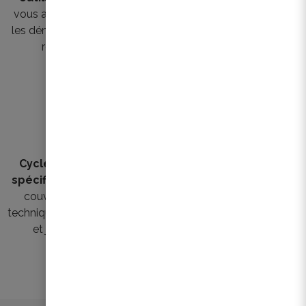
pratiques et mettre en
vous accompagner dans
valeur votre travail
les démarches propres au
rôle de syndic
Cycle de formations
Actualités techniques et
spécifiques agréées IPI
juridiques
pour vous tenir
couvrant les aspects
informés dans le domaine
techniques, de financement
de la rénovation des
et juridiques de la
copropriétés
rénovation