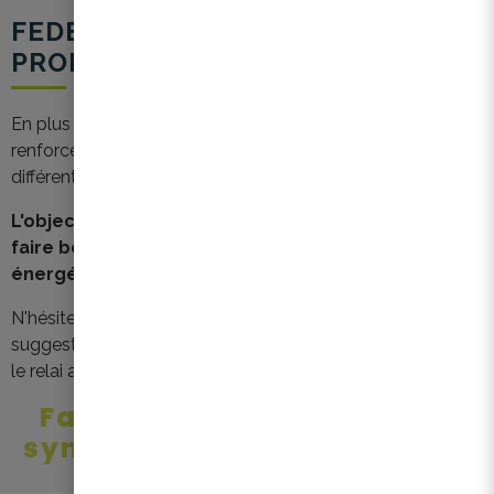
FEDERIA, FORCE DE
PROPOSITION
En plus de son accompagnement concret, Federia
renforce sa présence et sa participation au sein des
différents Groupes de Travail gouvernementaux.
L'objectif : faire entendre la voix des syndics et
faire bouger les lignes pour une transition
énergétique adaptée aux réalités du terrain.
N'hésitez donc pas à nous faire part de vos besoins et
suggestions pour qu'on puisse les collationner et en faire
le relai auprès des instances décisionnelles.
Faire entendre la voix des
syndics et bouger les lignes