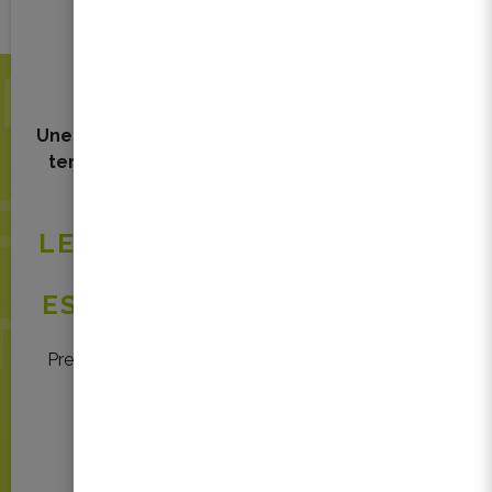
Une question, une information ou un retour de
terrain à partager concernant la rénovation
énergétique en copropriété ?
LE HELPDESK SYNDIC RENO
SUPPORT
EST À VOTRE DISPOSITION !
Prenez rendez-vous ou contactez-nous via notre
formulaire et par email
via
syndicrenosupport@federia.immo
!
Contacter le Helpdesk