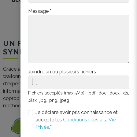
Message *
UN PÔLE D’EXPERTISE DÉDIÉ
AUX
SYNDICS
Grâce à des subsides obtenus en Régions bruxelloise et
Joindre un ou plusieurs fichiers
wallonne, Federia a créé
Syndic Reno Support
, un pôle
d'expertise unique en son genre. Ce pôle centralise les
informations pertinentes, facilite leur relai auprès des
Fichiers acceptés (max 5Mb) : .pdf, .doc, .docx, .xls,
copropriétés et mutualise le développement d'outils et de
.xlsx, .jpg, .png, .jpeg
méthodologies spécifiques au rôle de syndic.
Je déclare avoir pris connaissance et
accepté les
Conditions liées à la Vie
Privée
.*