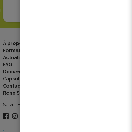
Prendre rendez-vous en ligne
À propos
Formations
Actualités
FAQ
Documents & liens
Capsules vidéos
Contact
Reno Stories
Suivre Federia