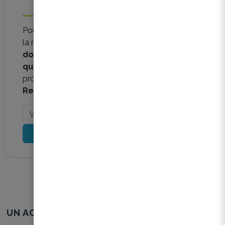
Pour découvrir tous les mois les
actualités
de
la rénovation énergétique, les
nouveaux
documents
intéressants, les messages et
questions
qui nous sont adressés, les
prochaines
formations
, et surtout les dernières
Reno Stories
.
S'inscrire
UN ACCOMPAGNEMENT CONCRET POUR LES
SYNDICS