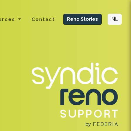
Reno Stories
NL
urces
Contact