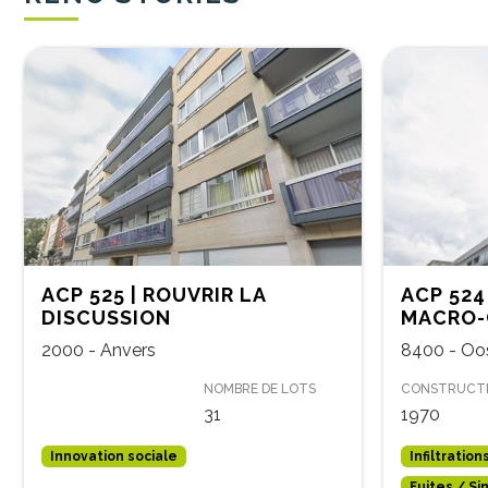
ACP 525 | ROUVRIR LA
ACP 524
DISCUSSION
MACRO-
2000 - Anvers
8400 - Oo
NOMBRE DE LOTS
CONSTRUCT
31
1970
Innovation sociale
Infiltration
Fuites / Si