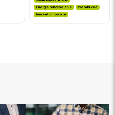
Énergie renouvelable
Préfabriqué
Innovation sociale