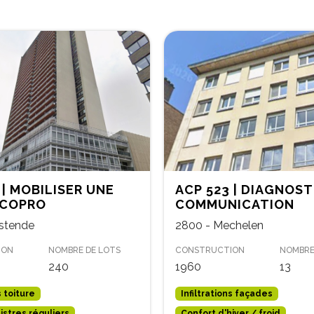
 | MOBILISER UNE
ACP 523 | DIAGNOST
COPRO
COMMUNICATION
stende
2800 - Mechelen
ION
NOMBRE DE LOTS
CONSTRUCTION
NOMBRE
240
1960
13
s toiture
Infiltrations façades
nistres réguliers
Confort d'hiver / froid