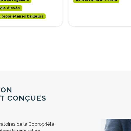
gie élevés
 propriétaires bailleurs
ION
NT CONÇUES
atoires de la Copropriété