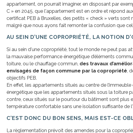
appartement, on pourrait imaginer, en disposant par exempl
C » en 2045, que l'appartement est en ordre et répond aux
certificat PEB à Bruxelles, des petits « check » verts sont 
malgré que nous ayons fait remonter la confusion que cela 
AU SEIN D’UNE COPROPRIÉTÉ, LA NOTION D
Si au sein d'une copropriété, tout le monde ne peut pas at
la mauvaise performance énergétique d’éléments communs 
toiture, ou le chauffage commun,
des travaux d’amélio
envisagés de façon commune par la copropriété
, 
objectifs PEB
.
En effet, les appartements situés au centre de l’immeub
énergétique que les appartements situés sous la toiture par
contre, ceux situés sur le pourtour du bâtiment sont plus e
température confortable sans une isolation suffisante de 
C’EST DONC DU BON SENS, MAIS EST-CE OBL
La règlementation prévoit des amendes pour la copropriété