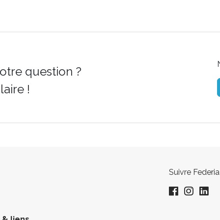
otre question ?
aire !
Suivre Federia
& liens