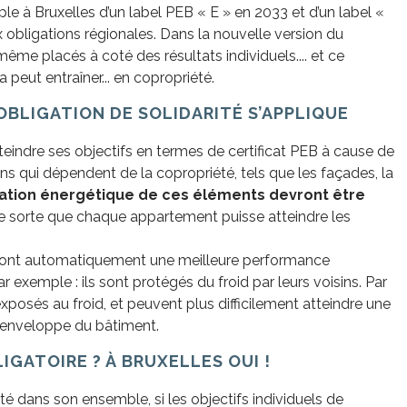
e à Bruxelles d’un label PEB « E » en 2033 et d’un label «
 obligations régionales. Dans la nouvelle version du
même placés à coté des résultats individuels.... et ce
peut entraîner... en copropriété.
’OBLIGATION DE SOLIDARITÉ S’APPLIQUE
teindre ses objectifs en termes de certificat PEB à cause de
qui dépendent de la copropriété, tels que les façades, la
ration énergétique de ces éléments devront être
de sorte que chaque appartement puisse atteindre les
le ont automatiquement une meilleure performance
 exemple : ils sont protégés du froid par leurs voisins. Par
xposés au froid, et peuvent plus difficilement atteindre une
l'enveloppe du bâtiment.
IGATOIRE ? À BRUXELLES OUI !
 dans son ensemble, si les objectifs individuels de