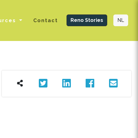
Reno Stories
NL
urces
Contact