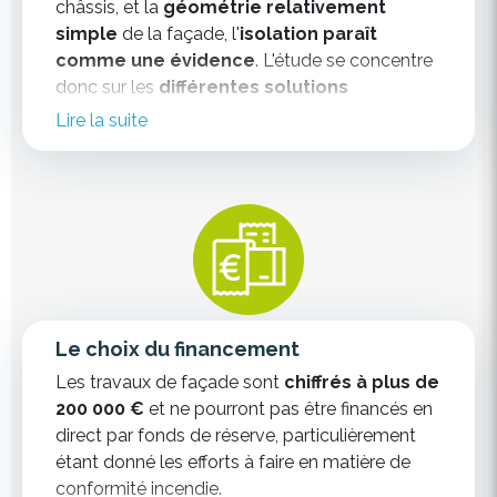
châssis, et la
géométrie relativement
simple
de la façade, l'
isolation paraît
comme une évidence
. L'étude se concentre
donc sur les
différentes solutions
techniques
envisageables en partant du
Lire la suite
classique crépi sur isolant jusqu’au bardage en
panneaux de finition sur isolant.
Le choix du financement
Les travaux de façade sont
chiffrés à plus de
200 000 €
et ne pourront pas être financés en
direct par fonds de réserve, particulièrement
étant donné les efforts à faire en matière de
conformité incendie.