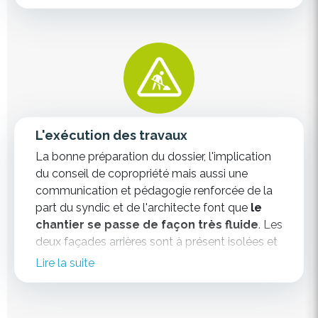
de partager avec leur syndic.
pour effet secondaire, d'
encourager les
copropriétaires à choisir une solution
Au final, il faudra
15 mois de relances
pour
technique plus qualitative,
avec une
que
dix copropriétaires acceptent de
solution de type ETICS plutôt que du simple
transmettre ces documents
et débloquer
crépi.
la situation. (NB : les modalités du FLW ont
évolué depuis. Voir
notre analyse
.
)
L'exécution des travaux
La bonne préparation du dossier, l'implication
du conseil de copropriété mais aussi une
communication et pédagogie renforcée de la
part du syndic et de l'architecte font que
le
chantier se passe de façon très fluide
. Les
deux façades arrières sont à présent isolées et
esthétiques et au bout de trois ans d'efforts
Lire la suite
financiers,
la copropriété s'apprête à
réaliser les travaux de conformité
incendie restants
.