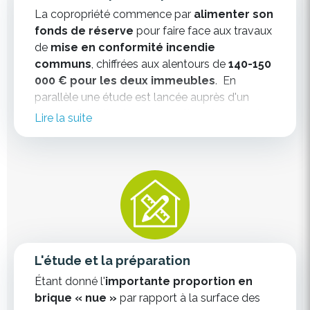
La copropriété commence par
alimenter son
fonds de réserve
pour faire face aux travaux
de
mise en conformité incendie
communs
, chiffrées aux alentours de
140-150
000 € pour les deux immeubles
. En
parallèle une étude est lancée auprès d'un
bureau d'architecture pour estimer le coût et
Lire la suite
les modalités de sa rénovation.
L'étude et la préparation
Étant donné l'
importante proportion en
brique « nue »
par rapport à la surface des