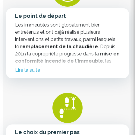
Le point de départ
Les immeubles sont globalement bien
entretenus et ont déjà réalisé plusieurs
interventions et petits travaux, parmi lesquels
le
remplacement de la chaudière
. Depuis
2019 la copropriété progresse dans la
mise en
conformité incendie de l'immeuble
, les
copropriétaires sont notamment invités à
Lire la suite
remplacer leurs portes privatives
par des
portes RF 30 minutes, mais des travaux
importants sont également à envisager pour
les
parties communes
.
En parallèle la
façade arrière
est vieillissante.
Il y a un danger de chute de béton au niveau
de la cour intérieure.
Le choix du premier pas