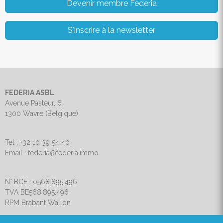
Devenir membre Federia
S'inscrire à la newsletter
FEDERIA ASBL
Avenue Pasteur, 6
1300 Wavre (Belgique)
Tel : +32 10 39 54 40
Email : federia@federia.immo
N° BCE : 0568.895.496
TVA BE568.895.496
RPM Brabant Wallon
Charte de vie privée