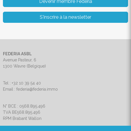
Devenir membre Federia
S'inscrire à la newsletter
FEDERIA ASBL
Avenue Pasteur, 6
1300 Wavre (Belgique)
Tel : +32 10 39 54 40
Email : federia@federia.immo
N° BCE : 0568.895.496
TVA BE568.895.496
RPM Brabant Wallon
Charte de vie privée