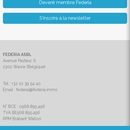
Devenir membre Federia
S'inscrire à la newsletter
FEDERIA ASBL
Avenue Pasteur, 6
1300 Wavre (Belgique)
Tel : +32 10 39 54 40
Email : federia@federia.immo
N° BCE : 0568.895.496
TVA BE568.895.496
RPM Brabant Wallon
Charte de vie privée