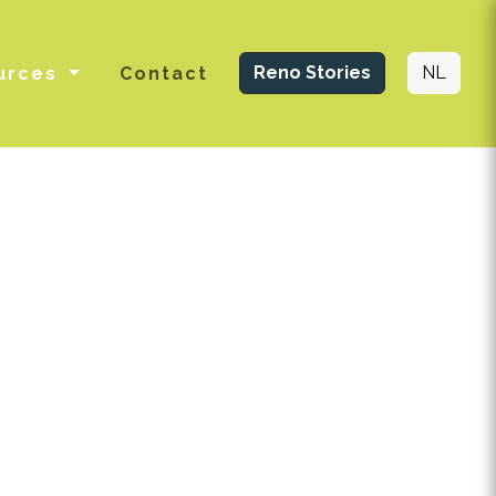
Reno Stories
NL
urces
Contact