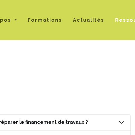
opos
Formations
Actualités
Resso
réparer le financement de travaux ?