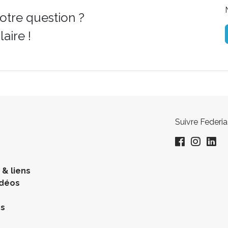
otre question ?
aire !
Suivre Federia
& liens
idéos
es