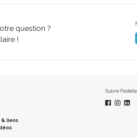
otre question ?
aire !
Suivre Federia
& liens
idéos