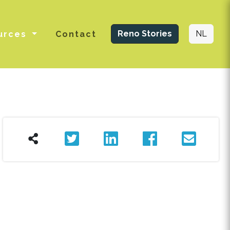
Reno Stories
NL
urces
Contact