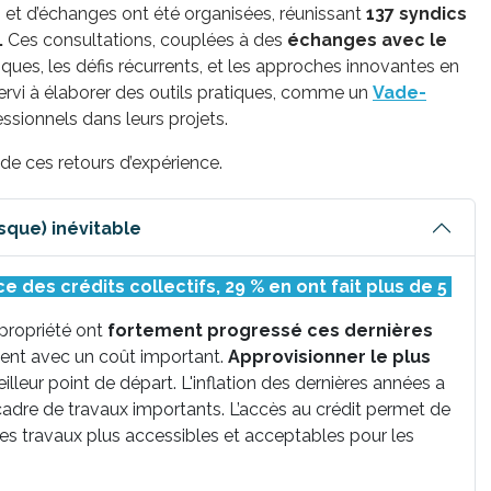
 et d’échanges ont été organisées, réunissant
137 syndics
.
Ces consultations, couplées à des
échanges avec le
tiques, les défis récurrents, et les approches innovantes en
servi à élaborer des outils pratiques, comme un
Vade-
ssionnels dans leurs projets.
de ces retours d’expérience.
de financement aujourd’hui (presque) inévitable
e des crédits collectifs,
29 % en ont fait plus de 5
opropriété ont
fortement progressé ces dernières
vent avec un coût important.
Approvisionner le plus
illeur point de départ. L'inflation des dernières années a
cadre de travaux importants. L’accès au crédit permet de
les travaux plus accessibles et acceptables pour les