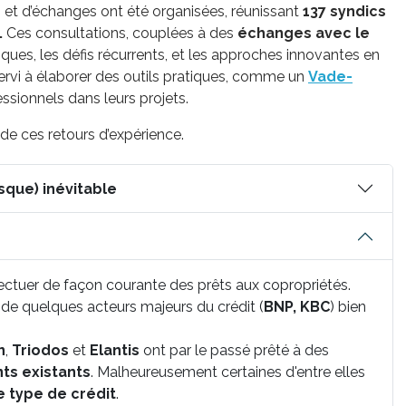
 et d’échanges ont été organisées, réunissant
137 syndics
.
Ces consultations, couplées à des
échanges avec le
tiques, les défis récurrents, et les approches innovantes en
servi à élaborer des outils pratiques, comme un
Vade-
ssionnels dans leurs projets.
de ces retours d’expérience.
de financement aujourd’hui (presque) inévitable
fectuer de façon courante des prêts aux copropriétés.
 de quelques acteurs majeurs du crédit (
BNP, KBC
) bien
n
,
Triodos
et
Elantis
ont par le passé prêté à des
nts existants
. Malheureusement certaines d'entre elles
e type de crédit
.