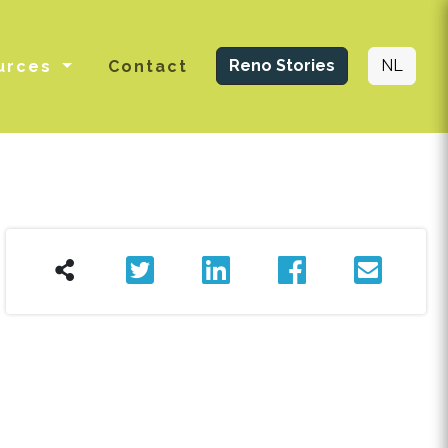
Reno Stories
NL
urces
Contact