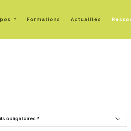
opos
Formations
Actualités
Resso
ls obligatoires ?