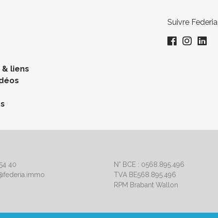
Suivre Federia
& liens
idéos
es
 54 40
N° BCE : 0568.895.496
a@federia.immo
TVA BE568.895.496
RPM Brabant Wallon