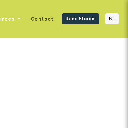
Reno Stories
NL
urces
Contact